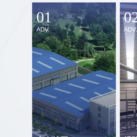
01
0
ADV.
ADV